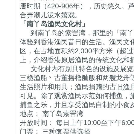
唐时期（420-906年），历史悠久
合弄潮儿泼水嬉戏。
「南丫岛渔民文化村」
到南丫岛的索罟湾，那里的「南丫
体验到香港渔民昔日的生活。渔民文
区，在占地面积约2,000平方米（超过
上，介绍香港原居渔民的传统文化和
文化村内有别具特色的设施及展览
三桅渔船丶古董摇橹舢舨和两艘龙舟
生活照片和用具；渔民捐赠的古旧渔
可见。除了观赏渔民示范如何捕鱼，
捕鱼之乐，并且享受渔民自制的小食
地点： 南丫岛索罟湾
开放时间： 每日上午10:00至下午6:0
门票： 三种套票供选择