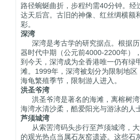
路径蜿蜒曲折，步程约需40分钟。经
达天后宫。古旧的神像、红丝绸横额
彩。
深湾
深湾是考古学的研究据点。根据历
器时代中期（公元前4000-2200年
到今天，深湾成为全香港唯一仍有绿
滩。1999年，深湾被划分为限制地区
海龟繁殖季节，限制游人进入。
洪圣爷湾
洪圣爷湾是著名的海滩，离榕树湾码
海湾水清沙柔，酷爱阳光与游泳的人
芦须城湾
从索罟湾码头步行至芦须城湾，大约
的观光热点当属石灰窑遗迹。这些石