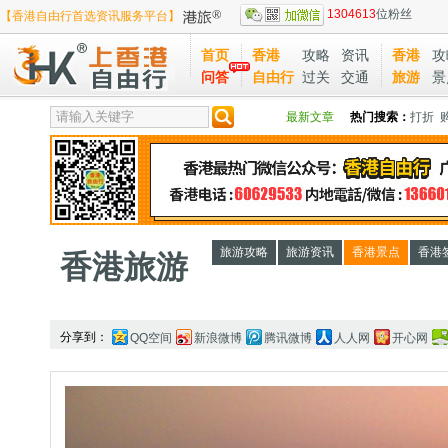
1304613
位粉丝
【香港自由行首选资讯服务平台】
首页
香港
攻略
资讯
香港
攻
问答
自由行
过关
交通
旅游
景
最新文章
热门搜索：
打折
旅游攻略
旅游资讯
香港景点
香港
香港旅游
分享到：
QQ空间
新浪微博
腾讯微博
人人网
开心网