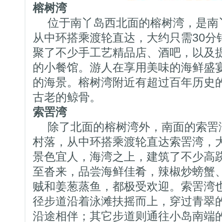
榕树湾
位于南丫岛西北面的榕树湾，是南
从中环搭乘渡轮直达，大约只需30分
聚了不少手工艺精品店、酒吧，以及
的小餐馆。游人在享用美味的海鲜盛
的海景。榕树湾附近有超过百年历史
古老的鲸骨。
索罟湾
除了北面的榕树湾外，南面的索罟
村落，从中环搭乘渡轮直达索罟湾，大
景色宜人，海湾之上，建筑了不少高
至沓来，品尝海鲜佳肴，辣椒炒螃蟹
贼和姜葱蒸鱼，都极受欢迎。索罟湾
径步道沿着泳滩扶摇而上，穿过青翠
沿途相伴；其它步道则通往小岛南端