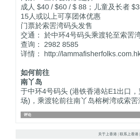
成人 $40 / $60 / $ 88；儿童及长者 $30 
15人或以上可享团体优惠
门票於索罟湾码头发售
交通： 於中环4号码头乘渡轮至索罟
查询： 2982 8585
详情： http://lammafisherfolks.com.h
如何前往
南丫岛
于中环4号码头 (港铁香港站E1出口
场)，乘渡轮前往南丫岛榕树湾或索罟
评论
关于上香港
|
联系上香港