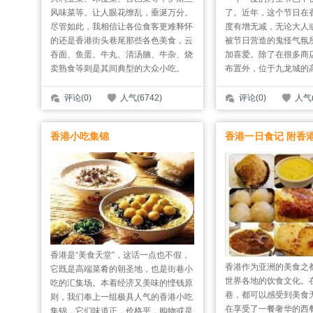
风味菜等。让人眼花缭乱，垂涎万分。
了。近年，这个节日在
尽管如此，我相信让各位食客更难释怀
度有增无减，无论大人
的还是香港街头巷尾那些各色美食，云
被节日营造的鬼怪气氛
吞面、鱼蛋、牛丸、清汤腩、牛杂、烧
加喜爱。除了在很多商
卖熟食等则是其间典型的大众小吃。
布置外，位于九龙城的高
评论(0)
人气(6742)
评论(0)
人气(
香港小吃集锦
香港一日食记 附香
香港是“美食天堂”，这话一点也不假，
香港作为亚洲的美食之
它既是高端菜肴的朝圣地，也是街巷小
世界各地的饮食文化。
吃的汇集场。本着经济又美味的悭钱原
巷，都可以感受到美食
则，我们奉上一组极具人气的香港小吃
在享受了一餐奢华的西
集锦，它们味道正，价格平，购物或是