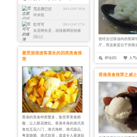
范志朋已过
2011-12-07 18:16
司考
咩来既
红可可
2011-12-07 17:51
鱼蛋啊鱼蛋，甜辣酱啊甜辣酱
[花心]
曾经去过豉油街的那家
厅，而这家是位于弥敦
最受游港游客喜欢的四类美食推
评论(0)
人气(
荐
香港美食推荐之威士
香港的美食种类繁多，集世界美食精
髓，让人眼花缭乱。香港本身的港式美
食也五花八门，港式海鲜、港式甜品、
粤菜烧腊、港式饮茶，道道令人垂涎欲