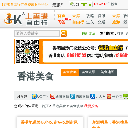
1304613
位粉丝
【香港自由行首选资讯服务平台】
首页
香港
攻略
资讯
香港
攻
问答
自由行
过关
交通
旅游
景
最新文章
热门搜索：
打折
美食攻略
美食资讯
美食地图
香港美食
分享到：
QQ空间
新浪微博
腾讯微博
人人网
开心网
您现在的位置是：
首页
>
香港美食
>
美食攻略
我要投稿+
香港地道美味小吃 街头吃到街尾
邂逅明星，香港撞星