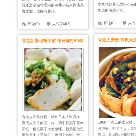
水水就背着包大街小巷
玩乐之余钻钻香港的市井小巷来探访美
地道的港式小吃。
食之源，也颇有趣味。
评论(0)
人气(
评论(0)
人气(7482)
香港太安楼 宵夜天
香港新景记粉面家 每日鮮打60年
香港人吃鱼蛋粉，就如日本人吃乌冬、
1968 年完工的太安楼
臺湾人吃牛肉面一样，碗中载满了童年
河地标。时至今日，太
回忆，也充满了本土情怀。新景记的鱼
焦点，皆因地下商场有
蛋每天由人手鲜打，更用上黄鱔、胶