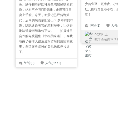
少营业至三更半夜。小
鱼、鱔仔和滑仔四种海鱼增加鲜味和胶
处几能吃尽全港小吃，
质，绝对不会“弹”而无味，难怪可以日
堂！
卖上千粒。今天，新景记已经传到第三
代，店内的装潢依旧渗出60多年前的味
评论(1)
人气(
道，隐隐述说著它的精彩歷史，让这香
港味道能继续承传下去。 拍摄港日
dg太阳王
合作的电视剧集《幸福的味道》，令我
子
吃了会长肉不？
明白了香港人跟鱼蛋粉背后的感情和故
事，自己跟鱼蛋粉的关系仿佛也拉近
了。
评论(0)
人气(8671)