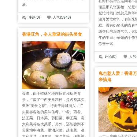
在湾仔横街的这间亳不
滴。
馆里那几张圆枱，总是
繁忙时间门外总见到等
评论(0)
人气(5943)
避开繁忙时间，偷闲来
糕。没有奶酪店的青春
级饼店的浪漫气氛，这
香港旺角，令人垂涎的街头美食
年的平民小菜馆的手作
你来一试。
评论(0)
人气(
鬼也惹人爱！香港万
来搞鬼
香港，由于特殊的地理位置和历史背
景，汇聚了中西美食精粹，是名符其实
亚洲“美食之都”。行走于港城街头，汇
集世界各地的美味佳肴。中餐、西餐、
法国菜、日本菜、韩国菜、泰国菜、意
大利菜等各大菜系。另外，还能尝到不
常见地中海菜、尼泊尔菜、越南菜、澳
大利亚菜、印度菜、古巴菜等，伊斯兰
一年一度的万圣节已不