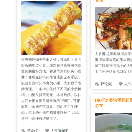
食地
去香港 这里吃饭撞星
香港购物物美价廉之外，其余时间尝尝
港撞星率最高的明星饭
街头的地道小食，绝对是体验香港饮食
就可以看到电视上的大
文化的最好方法。香港早期的街头小食
上了还会扒多几口饭！呵
并非像现在的街头小食店那么有系统，
以前售卖街头小食的小贩，大多数于晚
评论(0)
人气(
间出现。一条街头集结了不同的小贩摊
档，由街头排至街尾，非常热闹。以往
HK行之香港明苑粉
人们会把在街头进食称为“扫街”，可想
分享
而知小食摊档何其多。但由于卫生理
由，街上的小摊档都被驱赶掉了，因此
这些小食便搬进铺里了。
评论(4)
人气(6464)