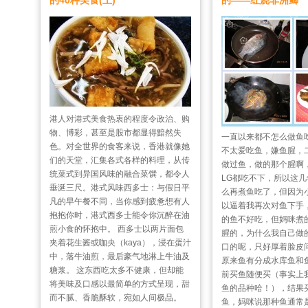
的40种美食(上)
的——红烧非洲鲫
港人对港式美食热衷的程度令政治、购
物、博彩，甚至是股市都显得黯然失
一直以来都不怎么做鱼
色。对全世界的食客来说，香港就像她
不太爱吃鱼，嫌鱼腥，
们的天堂，汇集各式各样的料理，从传
做过鱼，做的那个腥啊
统菜式到异国风味的融合菜馔，都令人
LG都吃不下，所以这
垂涎三尺。港式风味西多士：与假日平
么再煮鱼吃了，但因为
凡的早午餐不同，当你感到疲惫想有人
以逼着我再次对鱼下手
抱抱你时，港式西多士能令你沉醉在油
的鱼不好吃，但妈咪煮
煎小食的怀抱中。 西多士以两片面包
腥的，为什么我自己做
夹着花生酱或咖央（kaya），浸在蛋汁
口的呢，只好厚着脸皮
中，落牛油煎，最后豪气地淋上牛油及
原来鱼有分成水库鱼和
糖浆。 这东西吃太多不健康，但却能
前买鱼随便买（事实上
将美味及口感以最简单的方式呈现，甜
鱼的品种哈！），结果
而不腻、香脆酥软，宛如人间极品。
鱼，妈咪说那种鱼通常