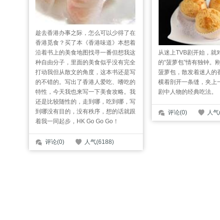
趁去香港办事之际，怎么可以少得了在
香港觅食？买了本《香港味道》本想着
沿着书上的美食地图找寻一番但想我这
从迷上TVB剧开始，就
种自由分子，里面的美食似乎没有完全
的“菠萝包”情有独钟。
打动我但从散文的角度，这本书还是写
菠萝包，散发着迷人的
的不错的。写出了香港人爱吃、嗜吃的
横着剖开一条缝，夹上
特性，今天我也来写一下美食攻略。我
剧中人物的经典吃法。
还是比较随性的，走到哪，吃到哪，写
到哪没有目的，没有秩序，想的话就跟
评论(0)
人气(
着我一同起步，HK Go Go Go！
评论(0)
人气(6188)