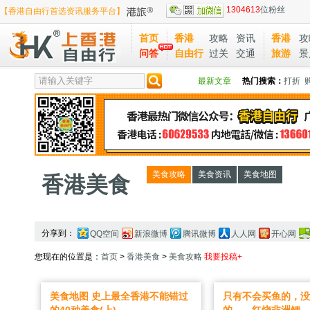
1304613
位粉丝
【香港自由行首选资讯服务平台】
首页
香港
攻略
资讯
香港
攻
问答
自由行
过关
交通
旅游
景
最新文章
热门搜索：
打折
美食攻略
美食资讯
美食地图
香港美食
分享到：
QQ空间
新浪微博
腾讯微博
人人网
开心网
您现在的位置是：
首页
>
香港美食
>
美食攻略
我要投稿+
美食地图 史上最全香港不能错过
只有不会买鱼的，没