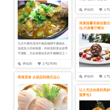
评论(0)
人气(
浪漫温馨圣诞佳宴任你
法,代表餐厅晒冷
九记牛腩凭清汤牛腩及咖喱牛腩驰名，
汤底加入药材炮製，药材选料更会按季
节调配，为全港最知名的牛腩麵店之一
评论(0)
人气(7636)
评论(0)
人气(
香港觅食 从甜品到港式点心
让人无法自拔的美妙
菠萝包】