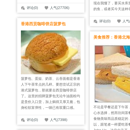
现在我懂了，要买水库
评论(0)
人气(27706)
的鱼，或者买今天这种
评论(0)
人气(
香港西贡咖啡饼店菠萝包
美食推荐：香港北海
菠萝包、蛋挞、奶茶、云吞面都是香港
人下午茶常点的几样。要想尝试正宗的
港式菠萝包，那就要去西贡咖啡饼店
了。这里的招牌菠萝包无论牛油面粉均
是贵价入口货，加上焗得又厚又脆，包
不论是早餐还是下午茶
身松软富弹性，一啖已有双重口感。
心水选择，然而坊间茶
食物美味而品质稳定的
评论(0)
人气(7398)
以，跟笔者一样爱吃茶