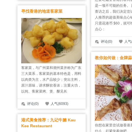
是一项不可能的任务。
寻找香港的地道客家菜
查访之后，我们决定尝
人推荐的超值美味点心
只需花港币 $60，就
点心：
评论(0)
人气(
教你如何做：金牌蒜
客家菜，与广州菜和潮州菜并称为广东
三大菜系，客家菜的基本特色是，用料
以肉类为主，水产品较少；突出主料，
原汁原味，讲求酥软香浓；注重火功，
以炖、客家菜烤、煲、酿见长
评论(0)
人气(6093)
港式美食推荐：九记牛腩 Kau
你想在家里尝试做香港
Kee Restaurant
什么，赶紧学着做吧。