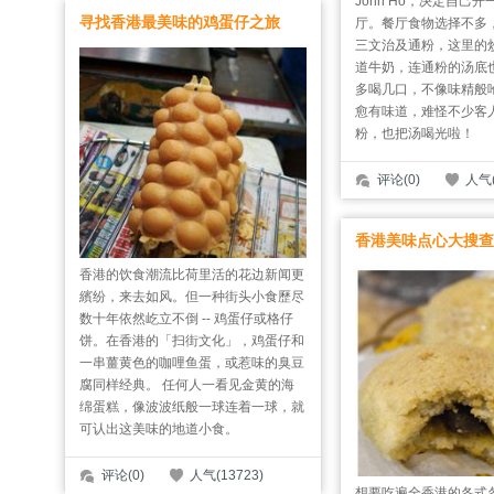
John Ho，决定自己
寻找香港最美味的鸡蛋仔之旅
厅。餐厅食物选择不多
三文治及通粉，这里的
道牛奶，连通粉的汤底
多喝几口，不像味精般
愈有味道，难怪不少客
粉，也把汤喝光啦！
评论(0)
人气(
香港美味点心大搜查
香港的饮食潮流比荷里活的花边新闻更
繽纷，来去如风。但一种街头小食歷尽
数十年依然屹立不倒 -- 鸡蛋仔或格仔
饼。在香港的「扫街文化」，鸡蛋仔和
一串薑黄色的咖哩鱼蛋，或惹味的臭豆
腐同样经典。 任何人一看见金黄的海
绵蛋糕，像波波纸般一球连着一球，就
可认出这美味的地道小食。
评论(0)
人气(13723)
想要吃遍全香港的各式