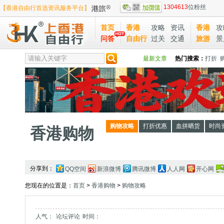
1304613
位粉丝
【香港自由行首选资讯服务平台】
首页
香港
攻略
资讯
香港
攻
问答
自由行
过关
交通
旅游
景
最新文章
热门搜索：
打折
购物攻略
打折优惠
血拼晒货
时尚
香港购物
分享到：
QQ空间
新浪微博
腾讯微博
人人网
开心网
您现在的位置是：
首页
>
香港购物
>
购物攻略
人气：
论坛评论
时间：